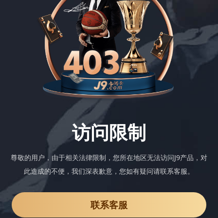
访问限制
尊敬的用户，由于相关法律限制，您所在地区无法访问J9产品，对
此造成的不便，我们深表歉意，您如有疑问请联系客服。
联系客服